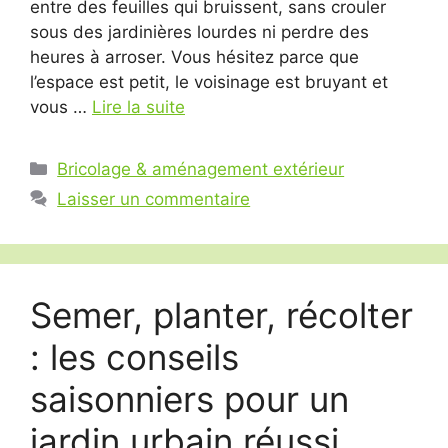
entre des feuilles qui bruissent, sans crouler
sous des jardinières lourdes ni perdre des
heures à arroser. Vous hésitez parce que
l’espace est petit, le voisinage est bruyant et
vous …
Lire la suite
Catégories
Bricolage & aménagement extérieur
Laisser un commentaire
Semer, planter, récolter
: les conseils
saisonniers pour un
jardin urbain réussi