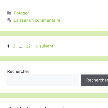
Catégories
Potager
Laisser un commentaire
Page
Page
Page
1
2
…
22
→
suivant
Rechercher
Recherche