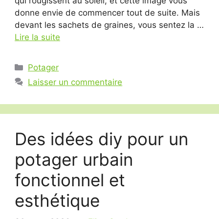
qui rougissent au soleil, et cette image vous
donne envie de commencer tout de suite. Mais
devant les sachets de graines, vous sentez la …
Lire la suite
Catégories
Potager
Laisser un commentaire
Des idées diy pour un
potager urbain
fonctionnel et
esthétique